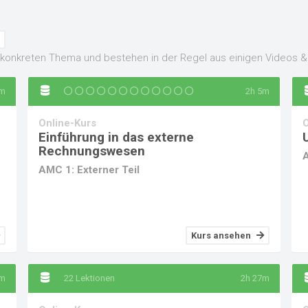
 konkreten Thema und bestehen in der Regel aus einigen Videos &
m
2h 5m
Online-Kurs
O
Einführung in das externe
Rechnungswesen
A
AMC 1: Externer Teil
Kurs ansehen
9m
22 Lektionen
2h 27m