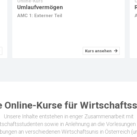
Online-Kurs
O
Umlaufvermögen
AMC 1: Externer Teil
A
Kurs ansehen
 Online-Kurse für Wirtschafts
Unsere Inhalte entstehen in enger Zusammenarbeit mit
tschaftsstudenten sowie in Anlehnung an die Vorlesungen
bungen an verschiedenen Wirtschaftsunis in Österreich (u