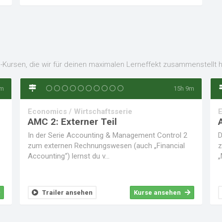
-Kursen, die wir für deinen maximalen Lerneffekt zusammenstellt 
9m
15h 9m
Economics / Wirtschaftsserie
E
AMC 2: Externer Teil
In der Serie Accounting & Management Control 2
D
zum externen Rechnungswesen (auch „Financial
z
Accounting“) lernst du v...
„
Trailer ansehen
Kurse ansehen