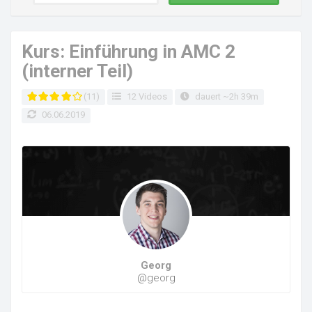
Kurs: Einführung in AMC 2
(interner Teil)
(11)
12 Videos
dauert ~2h 39m
06.06.2019
Georg
@georg