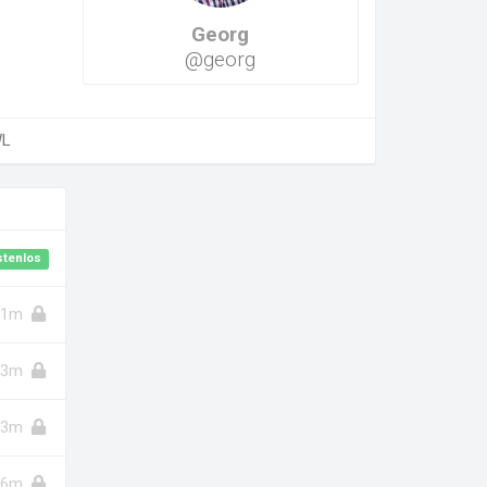
Georg
@georg
WL
stenlos
11m
13m
13m
6m