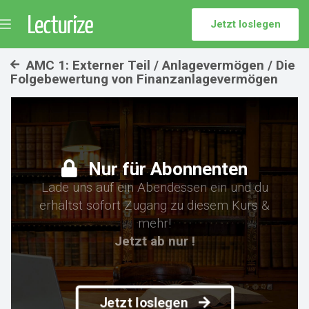
Jetzt loslegen
Menü
umschalten
AMC 1: Externer Teil / Anlagevermögen / Die
Folgebewertung von Finanzanlagevermögen
Nur für Abonnenten
Lade uns auf ein Abendessen ein und du
erhältst sofort Zugang zu diesem Kurs &
mehr!
Jetzt ab nur !
Jetzt loslegen