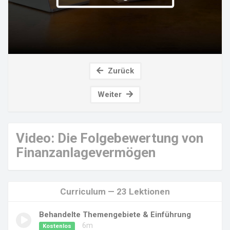
Zurück
Weiter
Video: Die Folgebewertung von
Finanzanlagevermögen
Curriculum — 23 Lektionen
Behandelte Themengebiete & Einführung
6m
Kostenlos