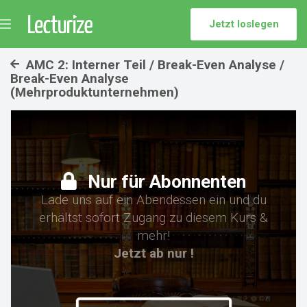
Jetzt loslegen
Menü
umschalten
AMC 2: Interner Teil / Break-Even Analyse /
Break-Even Analyse
(Mehrproduktunternehmen)
Nur für Abonnenten
Lade uns auf ein Abendessen ein und du
erhältst sofort Zugang zu diesem Kurs &
mehr!
Jetzt ab nur !