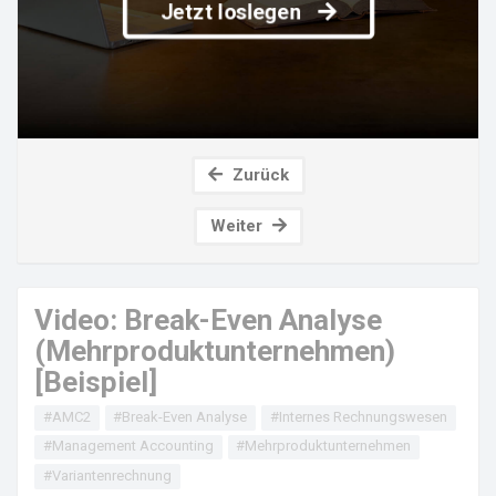
Jetzt loslegen
Zurück
Weiter
Video: Break-Even Analyse
(Mehrproduktunternehmen)
[Beispiel]
#AMC2
#Break-Even Analyse
#Internes Rechnungswesen
#Management Accounting
#Mehrproduktunternehmen
#Variantenrechnung