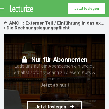
Jetzt loslegen
Menü
umschalten
AMC 1: Externer Teil / Einführung in das ex...
/ Die Rechnungslegungspflicht
Nur für Abonnenten
Lade uns auf ein Abendessen ein und du
erhältst sofort Zugang zu diesem Kurs &
mehr!
Jetzt ab nur !
Jetzt loslegen