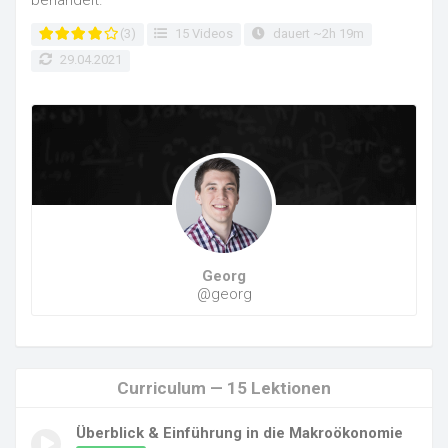
(3)
15 Videos
dauert ~2h 19m
29.04.2021
Georg
@georg
Curriculum — 15 Lektionen
Überblick & Einführung in die Makroökonomie