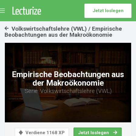
Jetzt loslegen
Menü
umschalten
Volkswirtschaftslehre (VWL) / Empirische
Beobachtungen aus der Makroökonomie
Empirische Beobachtungen aus
der Makroökonomie
Serie: Volkswirtschaftslehre (VWL)
Verdiene 1168 XP
Jetzt loslegen