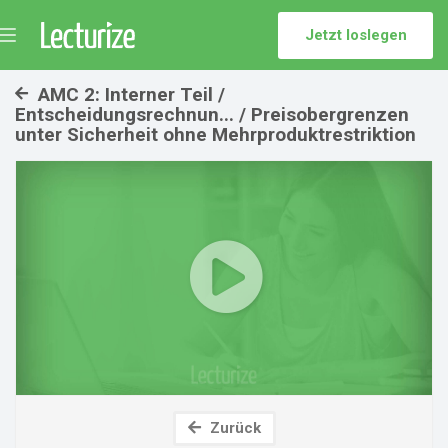
Jetzt loslegen
Menü
umschalten
AMC 2: Interner Teil /
Entscheidungsrechnun... / Preisobergrenzen
unter Sicherheit ohne Mehrproduktrestriktion
Play
Video
Zurück