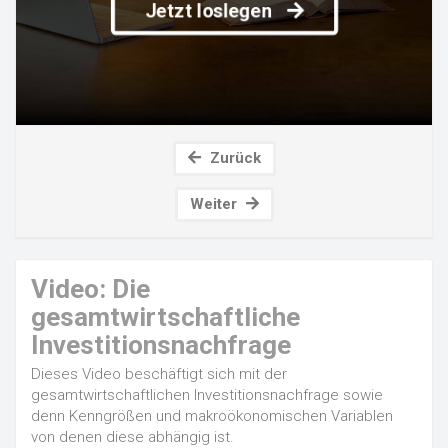
Jetzt loslegen
Zurück
Weiter
Video: Die
gesamtwirtschaftliche
Investitionsnachfrage
Dieses Video beschäftigt sich mit der
gesamtwirtschaftlichen Investitionsnachfrage sowie
denn Kenngrößen und makroökonomischen Variablen
von denen diese abhängig ist.