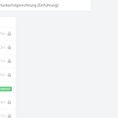
tückerfolgsrechnung (Einführung)
9m
3m
11m
5m
stenlos
24m
11m