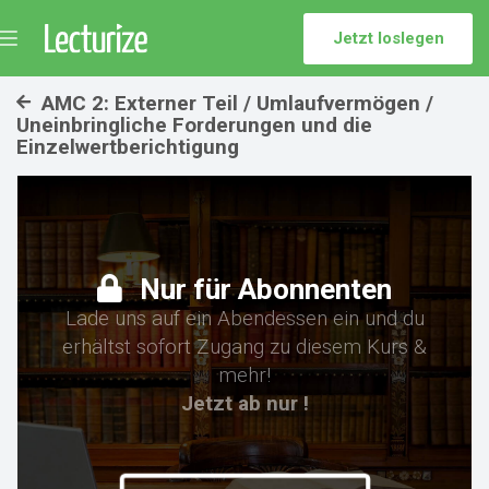
Jetzt loslegen
Menü
umschalten
AMC 2: Externer Teil / Umlaufvermögen /
Uneinbringliche Forderungen und die
Einzelwertberichtigung
Nur für Abonnenten
Lade uns auf ein Abendessen ein und du
erhältst sofort Zugang zu diesem Kurs &
mehr!
Jetzt ab nur !