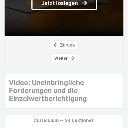
Jetzt loslegen
Zurück
Weiter
Video: Uneinbringliche
Forderungen und die
Einzelwertberichtigung
Curriculum — 24 Lektionen