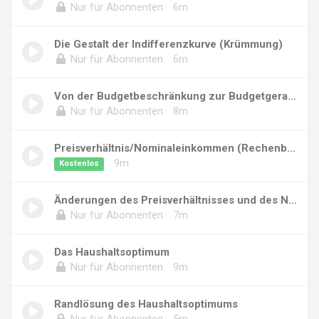
Nur für Abonnenten
6m
Die Gestalt der Indifferenzkurve (Krümmung)
Nur für Abonnenten
6m
Von der Budgetbeschränkung zur Budgetgerade
Nur für Abonnenten
8m
Preisverhältnis/Nominaleinkommen (Rechenbeisp...
9m
Kostenlos
Änderungen des Preisverhältnisses und des Nom...
Nur für Abonnenten
7m
Das Haushaltsoptimum
Nur für Abonnenten
9m
Randlösung des Haushaltsoptimums
Nur für Abonnenten
5m