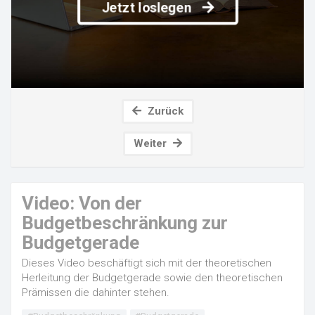
Jetzt loslegen
Zurück
Weiter
Video: Von der
Budgetbeschränkung zur
Budgetgerade
Dieses Video beschäftigt sich mit der theoretischen
Herleitung der Budgetgerade sowie den theoretischen
Prämissen die dahinter stehen.