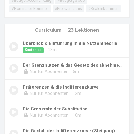
#Budgetbeschränkung
#Budgetgerade
#Nominaleinkommen
#Preisverhältnis
#Realeinkommen
Curriculum — 23 Lektionen
Überblick & Einführung in die Nutzentheorie
13m
Kostenlos
Der Grenznutzen & das Gesetz des abnehmenden...
Nur für Abonnenten
6m
Präferenzen & die Indifferenzkurve
Nur für Abonnenten
12m
Die Grenzrate der Substitution
Nur für Abonnenten
10m
Die Gestalt der Indifferenzkurve (Steigung)