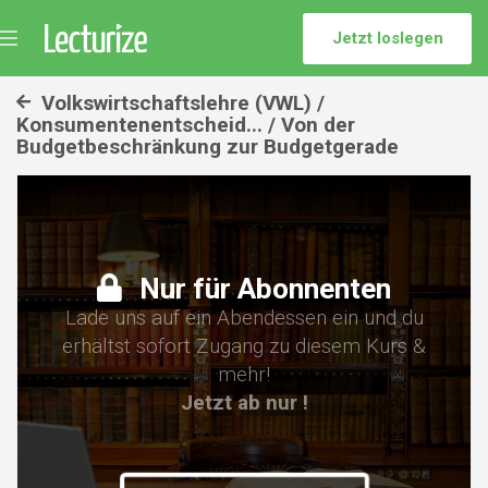
Jetzt loslegen
Menü
umschalten
Volkswirtschaftslehre (VWL) /
Konsumentenentscheid... / Von der
Budgetbeschränkung zur Budgetgerade
Nur für Abonnenten
Lade uns auf ein Abendessen ein und du
erhältst sofort Zugang zu diesem Kurs &
mehr!
Jetzt ab nur !