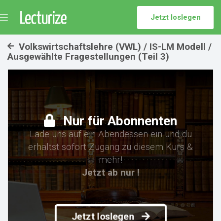
Jetzt loslegen
Menü
umschalten
Volkswirtschaftslehre (VWL) / IS-LM Modell /
Ausgewählte Fragestellungen (Teil 3)
Nur für Abonnenten
Lade uns auf ein Abendessen ein und du
erhältst sofort Zugang zu diesem Kurs &
mehr!
Jetzt ab nur !
Jetzt loslegen