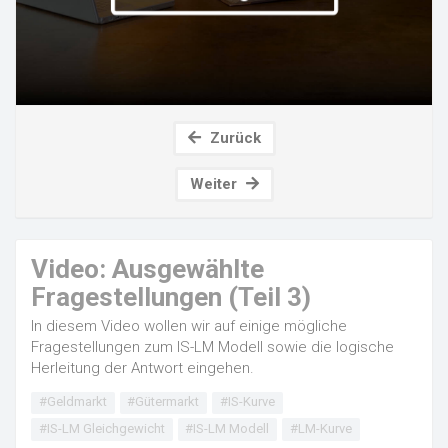
Zurück
Weiter
Video: Ausgewählte
Fragestellungen (Teil 3)
In diesem Video wollen wir auf einige mögliche
Fragestellungen zum IS-LM Modell sowie die logische
Herleitung der Antwort eingehen.
#Geldmarkt
#Gütermarkt
#IS-Kurve
#IS-LM Gleichgewicht
#IS-LM Modell
#LM-Kurve