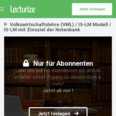
Jetzt loslegen
Menü
umschalten
Volkswirtschaftslehre (VWL) / IS-LM Modell /
IS-LM mit Zinsziel der Notenbank
Nur für Abonnenten
Lade uns auf ein Abendessen ein und du
erhältst sofort Zugang zu diesem Kurs &
mehr!
Jetzt ab nur !
Jetzt loslegen