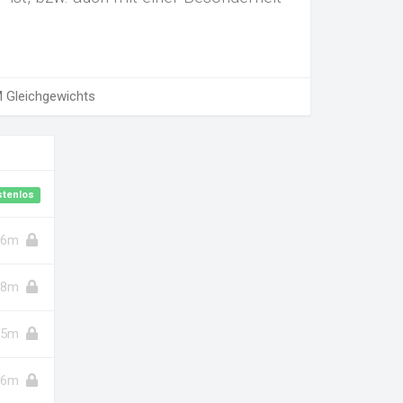
M Gleichgewichts
stenlos
6m
8m
5m
6m