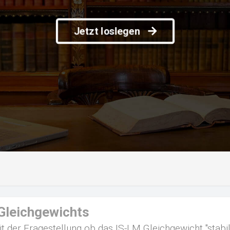
Jetzt loslegen
 Gleichgewichts
t der Fragestellung ob das IS-LM Gleichgewicht "stabil"