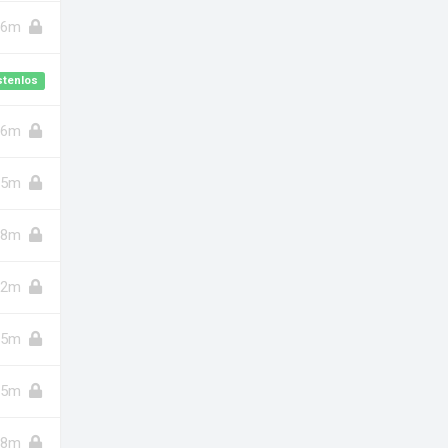
6m
stenlos
6m
5m
8m
2m
15m
15m
8m