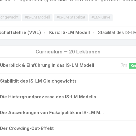
ichgewicht
#IS-LM Modell
#IS-LM Stabilität
#LM-Kurve
tschaftslehre (VWL)
Kurs: IS-LM Modell
Stabilität des IS-L
Curriculum — 20 Lektionen
Überblick & Einführung in das IS-LM Modell
7m
Ko
Stabilität des IS-LM Gleichgewichts
Die Hintergrundprozesse des IS-LM Modells
Die Auswirkungen von Fiskalpolitik im IS-LM M...
Der Crowding-Out-Effekt