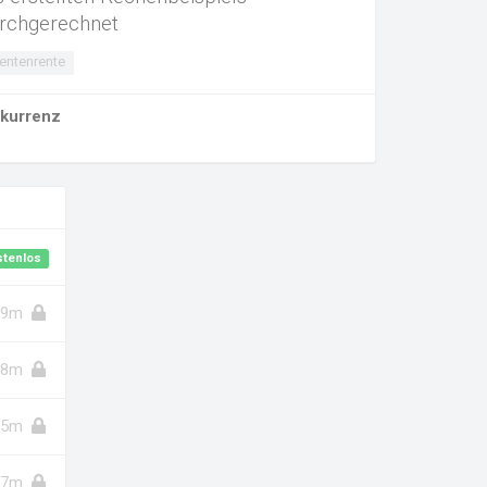
rchgerechnet
entenrente
nkurrenz
stenlos
9m
8m
5m
7m