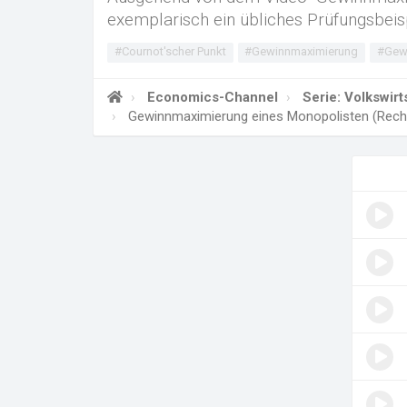
exemplarisch ein übliches Prüfungsbe
#Cournot'scher Punkt
#Gewinnmaximierung
#Gew
Economics-Channel
Serie: Volkswir
Gewinnmaximierung eines Monopolisten (Reche