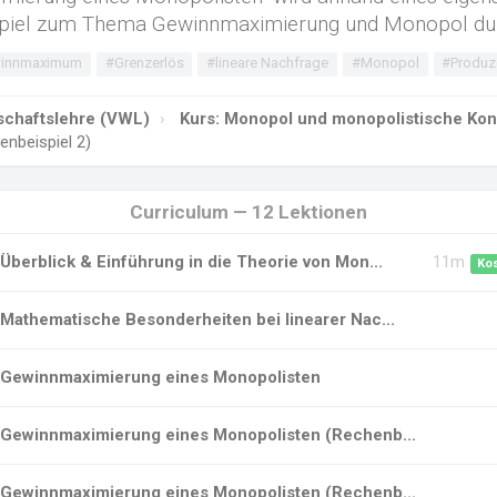
ispiel zum Thema Gewinnmaximierung und Monopol du
innmaximum
#Grenzerlös
#lineare Nachfrage
#Monopol
#Produz
tschaftslehre (VWL)
Kurs: Monopol und monopolistische Ko
nbeispiel 2)
Curriculum — 12 Lektionen
Überblick & Einführung in die Theorie von Mon...
11m
Ko
Mathematische Besonderheiten bei linearer Nac...
Gewinnmaximierung eines Monopolisten
Gewinnmaximierung eines Monopolisten (Rechenb...
Gewinnmaximierung eines Monopolisten (Rechenb...