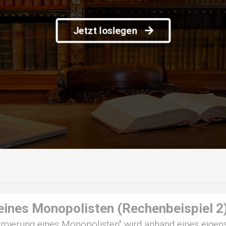
Jetzt loslegen
ines Monopolisten (Rechenbeispiel 2
erung eines Monopolisten" wird anhand eines eigens 