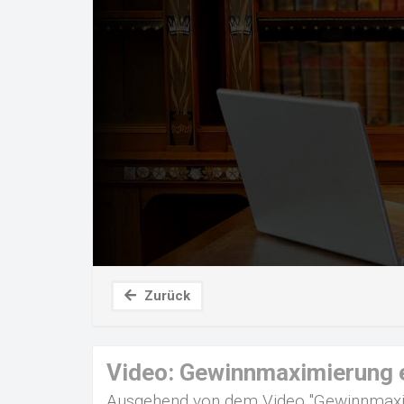
Zurück
Video: Gewinnmaximierung e
Ausgehend von dem Video "Gewinnmaximi