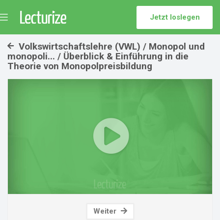
Jetzt loslegen
Menü
umschalten
Volkswirtschaftslehre (VWL) / Monopol und
monopoli... / Überblick & Einführung in die
Theorie von Monopolpreisbildung
Play
Video
Weiter