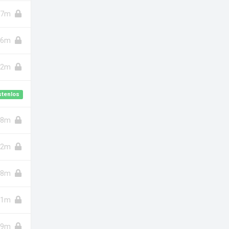
7m
6m
12m
stenlos
8m
12m
8m
11m
9m