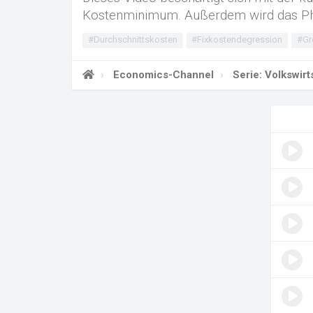
Kostenminimum. Außerdem wird das Phä
#Durchschnittskosten
#Fixkostendegression
#Gr
Economics-Channel
Serie: Volkswir