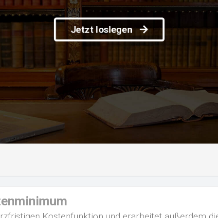
Jetzt loslegen
stenminimum
urzfristigen Kostenfunktion und erarbeitet außerdem die