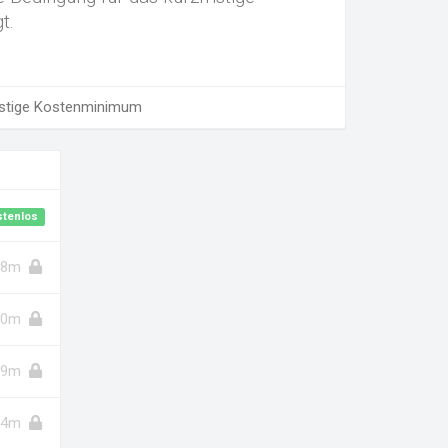
t.
istige Kostenminimum
stenlos
8m
10m
9m
4m