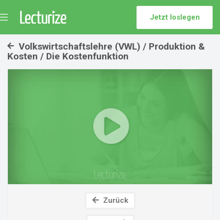
Jetzt loslegen
Menü
umschalten
Volkswirtschaftslehre (VWL) / Produktion &
Kosten / Die Kostenfunktion
Play
Video
Zurück