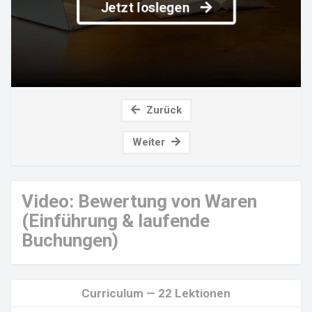
Jetzt loslegen
Zurück
Weiter
Video: Bewertung von Waren
(Einführung & laufende
Buchungen)
Curriculum — 22 Lektionen