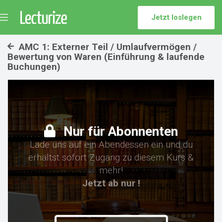
Jetzt loslegen
Menü
umschalten
AMC 1: Externer Teil / Umlaufvermögen /
Bewertung von Waren (Einführung & laufende
Buchungen)
Nur für Abonnenten
Lade uns auf ein Abendessen ein und du
erhältst sofort Zugang zu diesem Kurs &
mehr!
Jetzt ab nur !