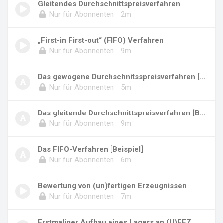
Gleitendes Durchschnittspreisverfahren
Nur für Abonnenten
2m
„First-in First-out“ (FIFO) Verfahren
Nur für Abonnenten
9m
Das gewogene Durchschnitsspreisverfahren [Bei...
Nur für Abonnenten
5m
Das gleitende Durchschnittspreisverfahren [Be...
Nur für Abonnenten
9m
Das FIFO-Verfahren [Beispiel]
Nur für Abonnenten
6m
Bewertung von (un)fertigen Erzeugnissen
Nur für Abonnenten
7m
Erstmaliger Aufbau eines Lagers an (U)FEZ