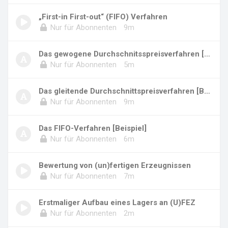
„First-in First-out“ (FIFO) Verfahren
Nur für Abonnenten
9m
Das gewogene Durchschnitsspreisverfahren [Bei...
Nur für Abonnenten
5m
Das gleitende Durchschnittspreisverfahren [Be...
Nur für Abonnenten
9m
Das FIFO-Verfahren [Beispiel]
Nur für Abonnenten
6m
Bewertung von (un)fertigen Erzeugnissen
Nur für Abonnenten
7m
Erstmaliger Aufbau eines Lagers an (U)FEZ
Nur für Abonnenten
2m