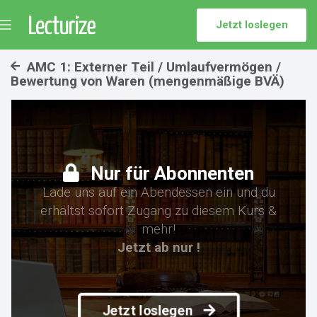
Jetzt loslegen
Menü
umschalten
AMC 1: Externer Teil / Umlaufvermögen /
Bewertung von Waren (mengenmäßige BVÄ)
Nur für Abonnenten
Lade uns auf ein Abendessen ein und du
erhältst sofort Zugang zu diesem Kurs &
mehr!
Jetzt ab nur !
Jetzt loslegen