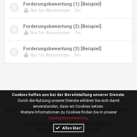
Forderungsbewertung (1) [Beispiel]
Nur für Abonnenten
7m
Forderungsbewertung (2) [Beispiel]
Nur für Abonnenten
7m
Forderungsbewertung (3) [Beispiel]
Nur für Abonnenten
9m
Cookies helfen uns bei der Bereitstellung unserer Dienste.
Übersicht
Online-Serien
Online-Kurse
Durch die Nutzung unserer Dienste erklären Sie sich damit
einverstanden, dass wir Cookies setzen.
Home
Über uns
Impressum
AGB
Datenschutz
Support & FAQ
Weitere Informationen zu Cookies finden Sie in unserer
Deutsch
Datenschutzerklärung
.
© 2026
Lecturize GmbH
. Alle Rechte vorbehalten.
Alles klar!
Handgefertigt mit ♥ in Wien & Rom.