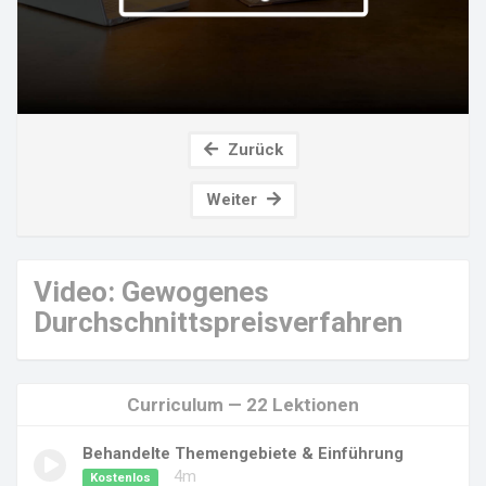
Zurück
Weiter
Video: Gewogenes
Durchschnittspreisverfahren
Curriculum — 22 Lektionen
Behandelte Themengebiete & Einführung
4m
Kostenlos