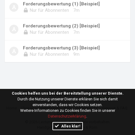
Forderungsbewertung (1) [Beispiel]
Nur für Abonnenten
7m
Forderungsbewertung (2) [Beispiel]
Nur für Abonnenten
7m
Forderungsbewertung (3) [Beispiel]
Nur für Abonnenten
9m
Cookies helfen uns bei der Bereitstellung unserer Dienste.
Übersicht
Online-Serien
Online-Kurse
Durch die Nutzung unserer Dienste erklären Sie sich damit
einverstanden, dass wir Cookies setzen.
Home
Über uns
Impressum
AGB
Datenschutz
Support & FAQ
Weitere Informationen zu Cookies finden Sie in unserer
Deutsch
Datenschutzerklärung
.
© 2026
Lecturize GmbH
. Alle Rechte vorbehalten.
Alles klar!
Handgefertigt mit ♥ in Wien & Rom.