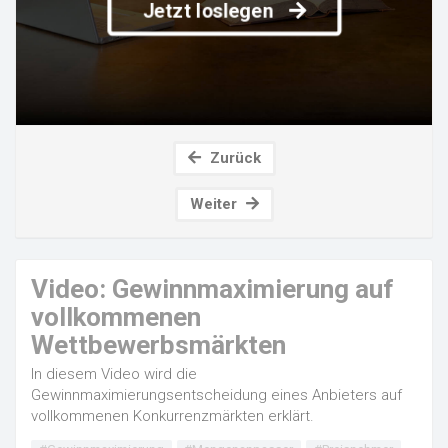
Jetzt loslegen
Zurück
Weiter
Video: Gewinnmaximierung auf
vollkommenen
Wettbewerbsmärkten
In diesem Video wird die
Gewinnmaximierungsentscheidung eines Anbieters auf
vollkommenen Konkurrenzmärkten erklärt.