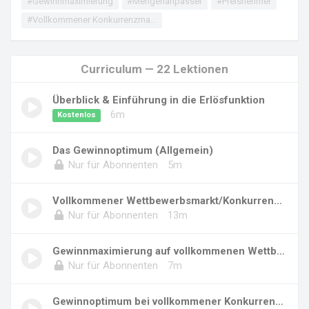
#Gewinnmaximierung
#Mengenanpasser
#Preisnehmer
#Vollkommener Konkurrenzma...
Curriculum — 22 Lektionen
Überblick & Einführung in die Erlösfunktion
6m
Kostenlos
Das Gewinnoptimum (Allgemein)
Nur für Abonnenten
5m
Vollkommener Wettbewerbsmarkt/Konkurrenzmarkt
Nur für Abonnenten
13m
Gewinnmaximierung auf vollkommenen Wettbewerb...
Nur für Abonnenten
7m
Gewinnoptimum bei vollkommener Konkurrenz (in...