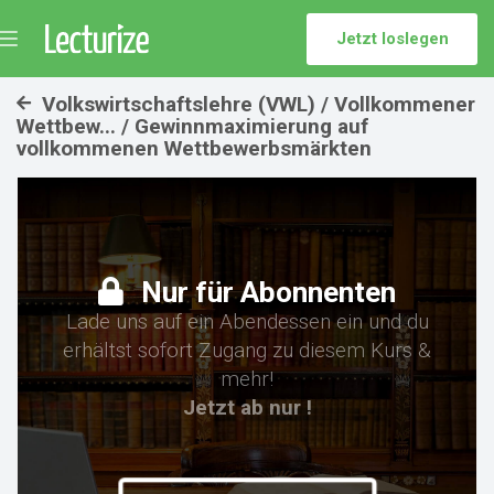
Jetzt loslegen
Menü
umschalten
Volkswirtschaftslehre (VWL) / Vollkommener
Wettbew... / Gewinnmaximierung auf
vollkommenen Wettbewerbsmärkten
Nur für Abonnenten
Lade uns auf ein Abendessen ein und du
erhältst sofort Zugang zu diesem Kurs &
mehr!
Jetzt ab nur !