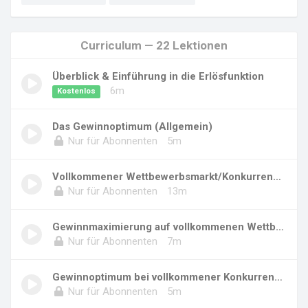
Curriculum — 22 Lektionen
Überblick & Einführung in die Erlösfunktion
6m
Kostenlos
Das Gewinnoptimum (Allgemein)
Nur für Abonnenten
5m
Vollkommener Wettbewerbsmarkt/Konkurrenzmarkt
Nur für Abonnenten
13m
Gewinnmaximierung auf vollkommenen Wettbewerb...
Nur für Abonnenten
7m
Gewinnoptimum bei vollkommener Konkurrenz (in...
Nur für Abonnenten
5m