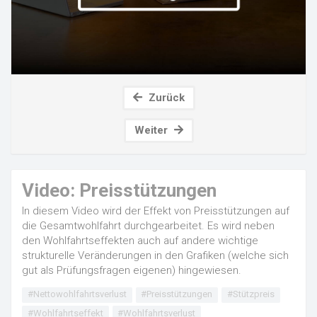
Zurück
Weiter
Video: Preisstützungen
In diesem Video wird der Effekt von Preisstützungen auf
die Gesamtwohlfahrt durchgearbeitet. Es wird neben
den Wohlfahrtseffekten auch auf andere wichtige
strukturelle Veränderungen in den Grafiken (welche sich
gut als Prüfungsfragen eigenen) hingewiesen.
#Nettowohlfahrtsverlust
#Preisstützungen
#Stützpreis
#Wohlfahrtseffekt
#Wohlfahrtsverlust