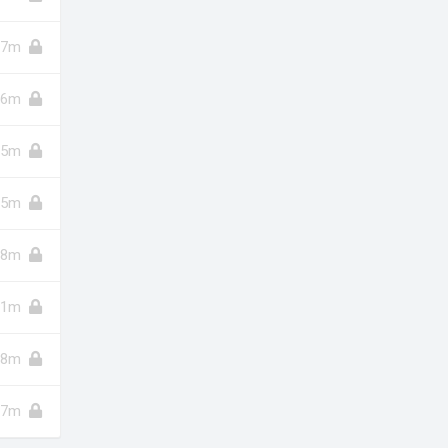
7m
6m
5m
5m
8m
11m
8m
7m