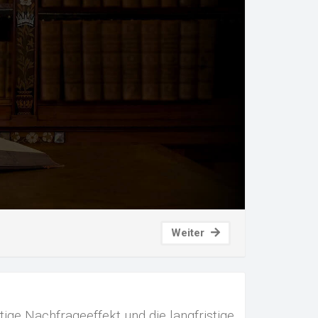
Weiter
ige Nachfrageeffekt und die langfristige