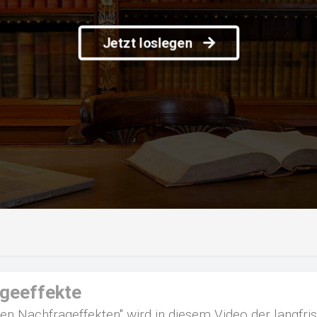
Jetzt loslegen
ageeffekte
en Nachfrageffekten" wird in diesem Video der langfrist