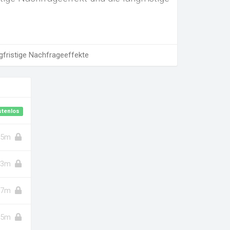
fristige Nachfrageeffekte
stenlos
5m
13m
7m
5m