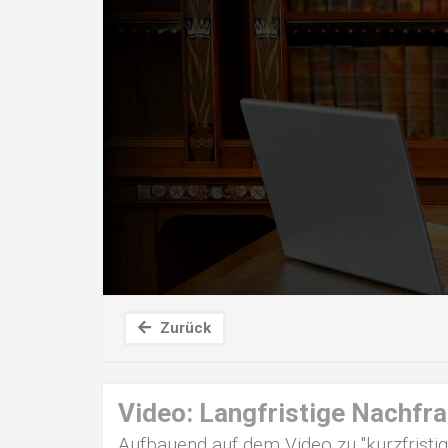
Zurück
Video: Langfristige Nachfr
Aufbauend auf dem Video zu "kurzfristig