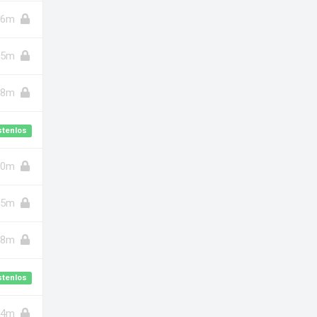
16m
5m
8m
stenlos
10m
5m
8m
stenlos
4m